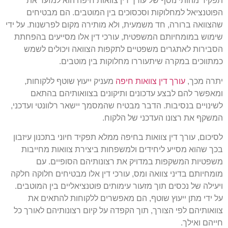
תפקיד מהותי נוסף של עורך דין צוואות חיפה הוא למזער את
הפוטנציאל למחלוקות וסכסוכים בין המוטבים. הם מבטיחים
שהצוואה ברורה, חד משמעית, ולא מותירה מקום לפרשנות. על ידי
שימוש במומחיותם המשפטית, עורכי דין אלו מסייעים בהפחתת
הסבירות לאתגרים משפטיים לתקפות הצוואה ויכולים לשמש
כמתווכים במקרה שיתעוררו מחלוקות בין מוטבים.
יתרה מכך,
עורך דין צוואות חיפה
מעניק ייעוץ שוטף ללקוחות,
ומאפשר להם לבצע עדכונים ותיקונים בצוואותיהם בהתאם
לשינויים בנסיבות. הדבר מבטיח שהמסמך יישאר רלוונטי ועדכני,
המשקף את רצונו העדכני של הלקוח.
לסיכום, עורך דין צוואות בחיפה ממלא תפקיד חיוני בתכנון עיזבון
בכך שהוא מסייע ליחידים ולמשפחות ביצירת צוואות מחייבות
משפטיות המשקפות במדויק את רצונותיהם הסופיים. עם
מומחיותם בדיני צוואה ומס, עורכי דין אלו מבטיחים חלוקה חלקה
ויעילה של נכסים תוך מזעור עימותים פוטנציאליים בין המוטבים.
על ידי מתן ייעוץ שוטף, הם מאפשרים ללקוחות להתאים את
צוואותיהם לפי הצורך, תוך הקפדה על קיום רצונותיהם לאורך כל
חייהם ואילך.