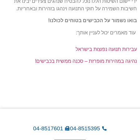
ידי יישום השיטות הללו נוכל
להבטיח שנהגים צעירים יבינו את
חשיבות השמירה על חוקי התנועה וינהגו בזהירות
ובאחריות.
בואו נשמור על הכבישים בטוחים לכולנו!
עוד מאמרים יכול לעניין אותך:
עבירות תנועה נפוצות בישראל
נהיגה במהירות מופרזת – סכנה ממשית בכבישים!
04-8517601
04-8515395