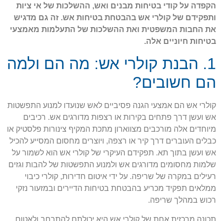
הקפדה על קודי בטיחות מבנים ואש, ההשלכות של אי ציות
ותפקידם של קולרי אש בהבטחת בטיחות אש. זה גם מדגיש
את החבות המשפטית ואת ההשלכות של התעלמות מאמצעי
בטיחות חיוניים אלה.
1. הבנת קולרי אש: מה הם ולמה
הם חשובים?
קולרי אש הם אמצעי הגנה פסיביים לאש שנועדו למנוע התפשטות
אש ועשן דרך פתחים בקירות או רצפות מדורגים אש. רכיבים
מיוחדים אלה מורכבים מצווארון מתכת המקיף צינורות פלסטיק או
כבלים העוברים דרך קיר או רצפה, ויוצרים מחסום המסייע להכיל
אש ועשן בתוך תא. תפקידם העיקרי של קולרי אש הוא לשמור על
שלמות מחסומים מדורגים אש ולמנוע התפשטות של להבות וגזים
רעילים במקרה של שריפה. על ידי איטום חדירות, קולרי כיבוי
ממלאים תפקיד מכריע בהבטחת בטיחות הדיירים ובמזעור נזקי
רכוש במהלך שריפה.
תכונה מרכזית אחת של קולרי אש היא יכולתם להתרחב ולאטום