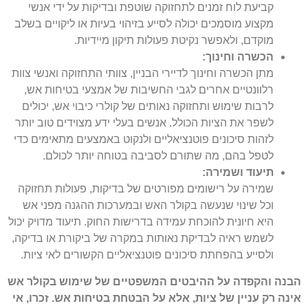
קביעת לוח זמנים לתחזוקה שוטפת ובדיקות על ידי אנשי
מקצוע מוסמכים יכולה לסייע בזיהוי בעיות או ליקויים בשלב
מוקדם, ולאפשר נקיטת פעולות תיקון מיידיות.
הכשרה וחינוך:
מתן הכשרה וחינוך לדיירי הבניין, צוותי התחזוקה ואנשי צוות
רלוונטיים אחרים לגבי החשיבות של אמצעי בטיחות אש,
לרבות שימוש ותחזוקה נאותים של קולרי כיבוי אש, יכולים
לשפר את הציות הכולל. אנשים בעלי ידע מצוידים טוב יותר
לזהות סיכונים פוטנציאליים ולנקוט באמצעים מתאימים כדי
לטפל בהם, מה שתורם לסביבה בטוחה יותר לכולם.
תיעוד ושמירה:
שמירה על רישומים מפורטים של בדיקות, פעולות תחזוקה
וכל שינוי שנעשה בקולר האש ובמערכות ההגנה מפני אש
היא חיונית להוכחת עמידה בדרישות החוק. תיעוד מדויק יכול
לשמש ראיה לבדיקת נאותות במקרה של ביקורת או בדיקה,
ולסייע בהפחתת סיכונים פוטנציאליים הקשורים לאי ציות.
הבנה והקפדה על ההיבטים המשפטיים של שימוש בקולר אש
אינה רק עניין של ציות, אלא על הבטחת בטיחות אש. זכרו, אי