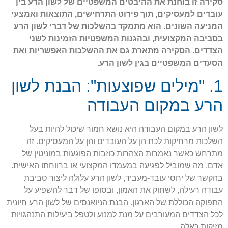
סקירה זו בוחנת את ההיבטים המשפטיים של לשון הרע בין
עובדים למעסיקים, תוך פירוט התרחישים, התוצאות ואמצעי
המניעה השונים. הוא מתמקד בהשלכות של דברי לשון הרע
בסביבה המקצועית, ובהגנות המשפטיות הזמינות לשני
הצדדים. הסקירה מתארת גם את ההשלכות האפשריות ואת
הסעדים המשפטיים בגין לשון הרע.
1. "מילים שפוצעות": הבנת לשון
הרע במקום העבודה
לשון הרע במקום העבודה היא נושא חמור שיכול להיות בעל
השלכות מרחיקות לכת הן על העובדים והן על המעסיקים. זה
מתרחש כאשר נאמרות הצהרות כוזבות הפוגעות במוניטין של
אדם, מה שמוביל לפגיעה במעמדו המקצועי או ברווחתו האישית.
בהקשר של יחסי עובד-מעביד, לשון הרע עלולה ליצור סביבת
עבודה רעילה, לשחוק את האמון, ובסופו של דבר להשפיע על
התפוקה הכוללת של הארגון. הבנת הניואנסים של לשון הרע חיונית
לכל הצדדים המעורבים על מנת למנוע ולטפל ביעילות התנהגויות
מזיקות כאלה.