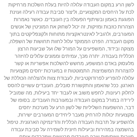
לשון הרע במקום העבודה עלולה להיות בעלת השלכות מרחיקות
לכת על היחסים המקצועיים, וליצור סביבת עבודה רעילה ועוינת
הפוגעת באמון ובשיתוף הפעולה בין העובדים. כאשר נאמרות
הצהרות כוזבות ומזיקות, זה יכול לשחוק את המוניטין של אנשים
המעורבים, ולהוביל לאינטראקציות מתוחות ולקונפליקטים בתוך
מקום העבודה. הפרט הממוקד עלול לחוות תחושות של השפלה,
מצוקה ובידוד, המשפיעים על המורל שלו ועל שביעות הרצון
הכללית בעבודה. יתרה מכך, עמיתים וממונים עלולים להיזהר
מלעסוק באדם המושפע, מחשש להשלכות אפשריות או קשר
להצהרות המשמיצות. התמוטטות זו במערכות יחסים מקצועיות
עלולה להפריע לפרודוקטיביות, לעבודת צוות ולהצלחה הכוללת של
הארגון. ככל שהאמון והתקשורת סובלים, העובדים עשויים להסס
לחלוק רעיונות, לחפש משוב או לעבוד יחד ביעילות, מה שמוביל
לירידה במורל במקום העבודה ובמעורבות העובדים. בסופו של
דבר, ההשפעות השליליות של לשון הרע על מערכות יחסים
מקצועיות יכולות להרחיק מעבר ליחידים המעורבים ישירות,
ולהשפיע על תרבות העבודה הכללית והדינמיקה הארגונית. טיפול
בהשמצה במהירות וביעילות חיונית לשמירה על סביבת עבודה
חיובית ושיתופית שבה העובדים מרגישים שמכבדים אותם,