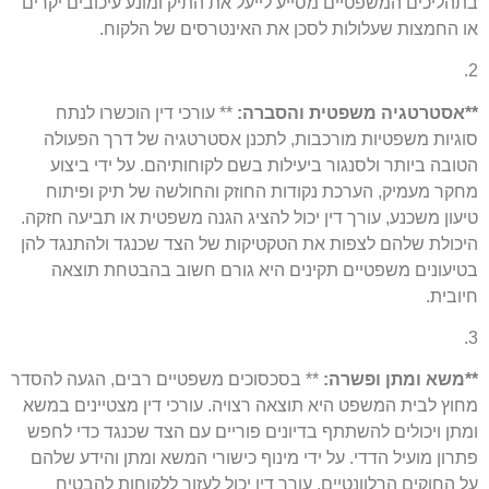
בתהליכים המשפטיים מסייע לייעל את התיק ומונע עיכובים יקרים
או החמצות שעלולות לסכן את האינטרסים של הלקוח.
2.
**אסטרטגיה משפטית והסברה:
** עורכי דין הוכשרו לנתח
סוגיות משפטיות מורכבות, לתכנן אסטרטגיה של דרך הפעולה
הטובה ביותר ולסנגור ביעילות בשם לקוחותיהם. על ידי ביצוע
מחקר מעמיק, הערכת נקודות החוזק והחולשה של תיק ופיתוח
טיעון משכנע, עורך דין יכול להציג הגנה משפטית או תביעה חזקה.
היכולת שלהם לצפות את הטקטיקות של הצד שכנגד ולהתנגד להן
בטיעונים משפטיים תקינים היא גורם חשוב בהבטחת תוצאה
חיובית.
3.
**משא ומתן ופשרה:
** בסכסוכים משפטיים רבים, הגעה להסדר
מחוץ לבית המשפט היא תוצאה רצויה. עורכי דין מצטיינים במשא
ומתן ויכולים להשתתף בדיונים פוריים עם הצד שכנגד כדי לחפש
פתרון מועיל הדדי. על ידי מינוף כישורי המשא ומתן והידע שלהם
על החוקים הרלוונטיים, עורך דין יכול לעזור ללקוחות להבטיח