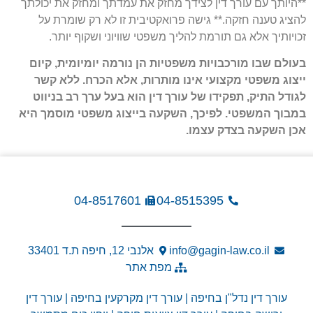
**היותך עם עורך דין לצידך מחזק את עמדתך ומחזק את יכולתך
להציג טענה חזקה.** גישה פרואקטיבית זו לא רק שומרת על
זכויותיך אלא גם תורמת להליך משפטי שוויוני ושקוף יותר.
בעולם שבו מורכבויות משפטיות הן נורמה יומיומית, קיום
ייצוג משפטי מקצועי אינו מותרות, אלא הכרח. ללא קשר
לגודל התיק, תפקידו של עורך דין הוא בעל ערך רב בניווט
במבוך המשפטי. לפיכך, השקעה בייצוג משפטי מוסמך היא
אכן השקעה בצדק עצמו.
04-8517601
04-8515395
info@gagin-law.co.il
אלנבי 12, חיפה ת.ד 33401
מפת אתר
עורך דין נדל"ן בחיפה
|
עורך דין מקרקעין בחיפה
|
עורך דין