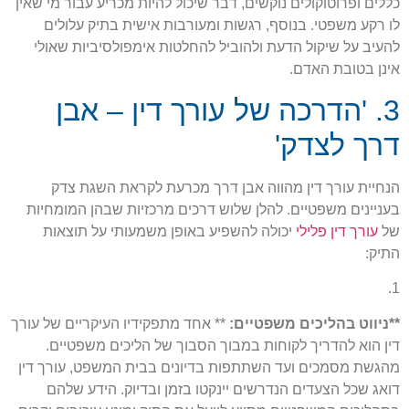
כללים ופרוטוקולים נוקשים, דבר שיכול להיות מכריע עבור מי שאין
לו רקע משפטי. בנוסף, רגשות ומעורבות אישית בתיק עלולים
להעיב על שיקול הדעת ולהוביל להחלטות אימפולסיביות שאולי
אינן בטובת האדם.
3. 'הדרכה של עורך דין – אבן
דרך לצדק'
הנחיית עורך דין מהווה אבן דרך מכרעת לקראת השגת צדק
בעניינים משפטיים. להלן שלוש דרכים מרכזיות שבהן המומחיות
של
עורך דין פלילי
יכולה להשפיע באופן משמעותי על תוצאות
התיק:
1.
**ניווט בהליכים משפטיים:
** אחד מתפקידיו העיקריים של עורך
דין הוא להדריך לקוחות במבוך הסבוך של הליכים משפטיים.
מהגשת מסמכים ועד השתתפות בדיונים בבית המשפט, עורך דין
דואג שכל הצעדים הנדרשים יינקטו בזמן ובדיוק. הידע שלהם