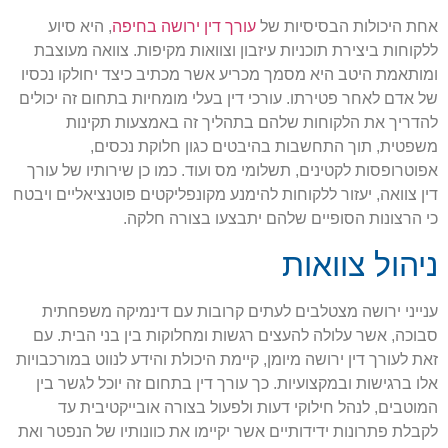
אחת היכולות הבסיסיות של
עורך דין ירושה בחיפה
, היא סיוע
ללקוחות ביצירת תוכניות עיזבון וצוואות מקיפות. צוואה מעוצבת
ומותאמת היטב היא מסמך מכריע אשר מכתיב כיצד יחולקו נכסיו
של אדם לאחר פטירתו. עורכי דין בעלי מומחיות בתחום זה יכולים
להדריך את הלקוחות שלהם בתהליך זה באמצעות תקינות
משפטית, תוך התחשבות בהיבטים כגון חלוקת נכסים,
אפוטרופסות לקטינים, תשלומי מס ועוד. כמו כן שירותיו של עורך
דין צוואה, יעזור ללקוחות להימנע מקונפליקטים פוטנציאליים ויבטח
כי הרצונות הסופיים שלהם יתבצעו בצורה חלקה.
ניהול צוואות
ענייני ירושה מצטלבים לעתים קרובות עם דינמיקה משפחתית
סבוכה, אשר עלולה להעצים רגשות ומחלוקות בין בני הבית. עם
זאת לעורך דין ירושה מיומן, קיימת היכולת והידע לנווט במורכבויות
אלו ברגישות ובמקצועיות. כך עורך דין בתחום זה יוכל לגשר בין
המוטבים, לנהל חילוקי דעות ולפעול בצורה אובייקטיבית עד
לקבלת פתרונות ידידותיים אשר יקיימו את כוונותיו של הנפטר ואת