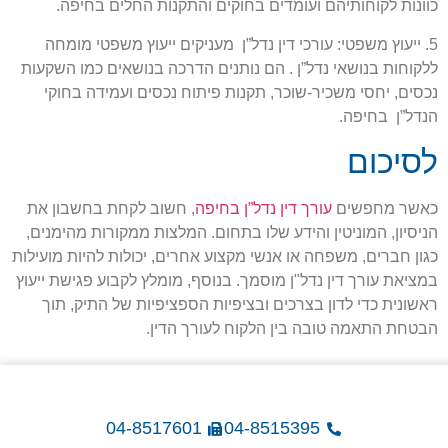
כוונות לקוחותיהם ועומדים בחוקים והתקנות החלים בחיפה.
5. ייעוץ משפטי: עורכי דין נדל”ן מעניקים ייעוץ משפטי מומחה
ללקוחות בנושאי נדל”ן . הם נותנים הדרכה בנושאים כמו השקעות
נכסים, יחסי משכיר-שוכר, תקנות פיתוח נכסים ועמידה בחוקי
הנדל”ן בחיפה.
לסיכום
כאשר מחפשים
עורך דין נדל”ן בחיפה
, חשוב לקחת בחשבון את
הניסיון, המוניטין והידע שלו בתחום. המלצות ממקורות מהימנים,
כגון חברים, משפחה או אנשי מקצוע אחרים, יכולות להיות מועילות
במציאת עורך דין נדל"ן מוסמך. בנוסף, מומלץ לקבוע פגישת ייעוץ
ראשונית כדי לדון בצרכים ובציפיות הספציפיות של התיק, תוך
הבטחת התאמה טובה בין הלקוח לעורך הדין.
04-8517601
04-8515395