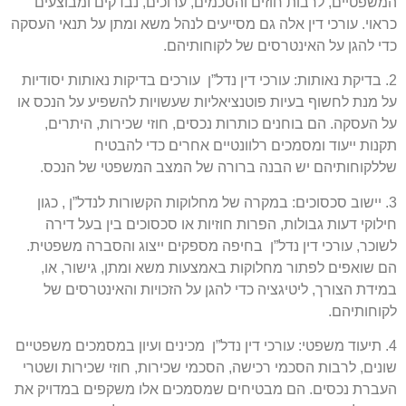
המשפטיים, לרבות חוזים והסכמים, ערוכים, נבדקים ומבוצעים
כראוי. עורכי דין אלה גם מסייעים לנהל משא ומתן על תנאי העסקה
כדי להגן על האינטרסים של לקוחותיהם.
2. בדיקת נאותות: עורכי דין נדל”ן עורכים בדיקות נאותות יסודיות
על מנת לחשוף בעיות פוטנציאליות שעשויות להשפיע על הנכס או
על העסקה. הם בוחנים כותרות נכסים, חוזי שכירות, היתרים,
תקנות ייעוד ומסמכים רלוונטיים אחרים כדי להבטיח
שללקוחותיהם יש הבנה ברורה של המצב המשפטי של הנכס.
3. יישוב סכסוכים: במקרה של מחלוקות הקשורות לנדל”ן , כגון
חילוקי דעות גבולות, הפרות חוזיות או סכסוכים בין בעל דירה
לשוכר, עורכי דין נדל”ן בחיפה מספקים ייצוג והסברה משפטית.
הם שואפים לפתור מחלוקות באמצעות משא ומתן, גישור, או,
במידת הצורך, ליטיגציה כדי להגן על הזכויות והאינטרסים של
לקוחותיהם.
4. תיעוד משפטי: עורכי דין נדל”ן מכינים ועיון במסמכים משפטיים
שונים, לרבות הסכמי רכישה, הסכמי שכירות, חוזי שכירות ושטרי
העברת נכסים. הם מבטיחים שמסמכים אלו משקפים במדויק את