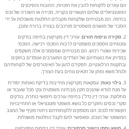
הם עוזרים ללקוחות להבין את הזכויות, החובות והסיכונים
הפוטנציאליים שלהם הקשורים בקנייה, מכירה או השכרה של נכס
בחיפה. הם מבטיחים שלקוחות מקבלים החלטות מושכלות על ידי
הסבר של מושגים משפטיים מורכבים בצורה ברורה ומובן.
2
. סקירה וניסוח חוזים
: עורכי דין מקרקעין בחיפה בודקים
ומנסחים מסמכים משפטיים לרבות הסכמי רכישה, הסכמי
שכירות ושטרי רכוש. הם מבטיחים שמסמכים אלה משקפים
במדויק את כוונותיהם של הצדדים המעורבים ועומדים בחוקים
ובתקנות הרלוונטיים. תפקידם להגן על האינטרסים של לקוחותיהם
ולנהל משא ומתן על תנאים נוחים בעת הצורך.
3.
גילוי נאות
: עסקאות מקרקעין מחייבות בדיקת נאותות יסודית
על מנת לוודא שהנכס תקין מבחינה משפטית ונקי מכל שעבוד או
מחלוקת. עורכי דין נדל"ן בחיפה עורכים חיפושי כותרת, בודקים
סקרי נכסים וחוקרים כל נושא משפטי פוטנציאלי או התחייבויות
הקשורות לנכס. הם מספקים ללקוחותיהם ניתוח מקיף של המצב
המשפטי של הנכס, ומאפשר להם לקבל החלטות מושכלות.
4.
משא ומתן ויישוב סכסוכים
: עורכי דין בתחום המקרקעין