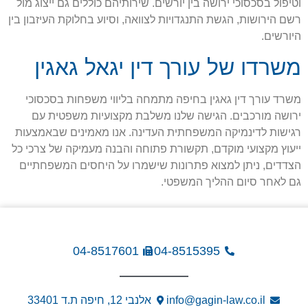
וטיפול בסכסוכי ירושה בין יורשים. שירותיהם כוללים גם ייצוג מול
רשם הירושות, הגשת התנגדויות לצוואה, וסיוע בחלוקת העיזבון בין
היורשים.
משרדו של עורך דין יגאל גאגין
משרד עורך דין גאגין בחיפה מתמחה בליווי משפחות בסכסוכי
ירושה מורכבים. הגישה שלנו משלבת מקצועיות משפטית עם
רגישות לדינמיקה המשפחתית העדינה. אנו מאמינים שבאמצעות
ייעוץ מקצועי מוקדם, תקשורת פתוחה והבנה מעמיקה של צרכי כל
הצדדים, ניתן למצוא פתרונות שישמרו על היחסים המשפחתיים
גם לאחר סיום ההליך המשפטי.
04-8517601
04-8515395
info@gagin-law.co.il
אלנבי 12, חיפה ת.ד 33401